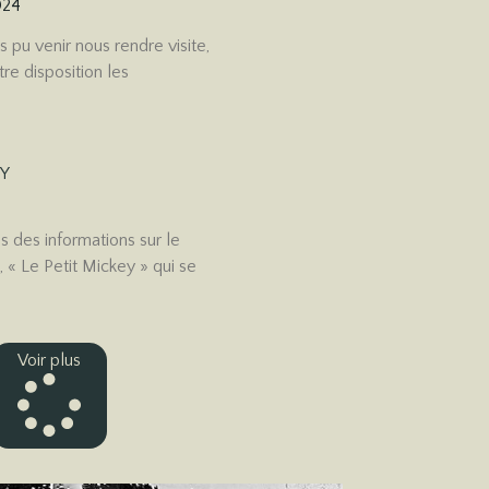
024
s pu venir nous rendre visite,
re disposition les
EY
 des informations sur le
 « Le Petit Mickey » qui se
Voir plus