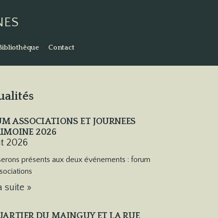
NES
Bibliothèque
Contact
ualités
M ASSOCIATIONS ET JOURNEES
IMOINE 2026
ût 2026
erons présents aux deux événements : forum
sociations
a suite »
UARTIER DU MAINGUY ET LA RUE