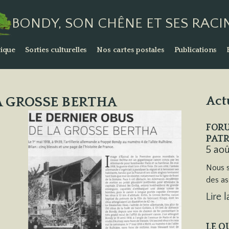
BONDY, SON CHÊNE ET SES RACI
ique
Sorties culturelles
Nos cartes postales
Publications
A GROSSE BERTHA
Act
FORU
PATR
5 ao
Nous s
des as
Lire l
LE Q