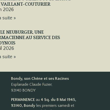
 VAILLANT-COUTURIER
in 2026
a suite »
LE NEUBURGER, UNE
MACIENNE AU SERVICE DES
DYNOIS
ril 2026
a suite »
Bondy, son Chêne et ses Racines
Esplanade Claude Fuzier,
93140 BONDY
PERMANENCE
au
4 Sq. du 8 Mai 1945,
93140, Bondy
les premiers samedi et