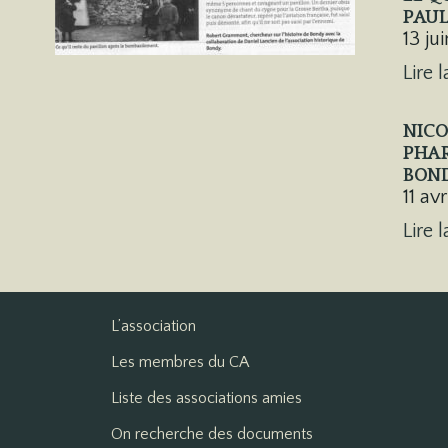
PAUL
13 ju
Lire l
NICO
PHAR
BON
11 av
Lire l
L’association
Les membres du CA
Liste des associations amies
On recherche des documents