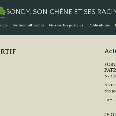
BONDY, SON CHÊNE ET SES RACI
ique
Sorties culturelles
Nos cartes postales
Publications
RTIF
Act
FORU
PATR
5 ao
Nous s
des as
Lire l
LE Q