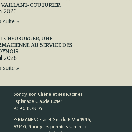
 VAILLANT-COUTURIER
in 2026
a suite »
LE NEUBURGER, UNE
MACIENNE AU SERVICE DES
DYNOIS
ril 2026
a suite »
Bondy, son Chêne et ses Racines
Esplanade Claude Fuzier,
93140 BONDY
PERMANENCE
au
4 Sq. du 8 Mai 1945,
93140, Bondy
les premiers samedi et