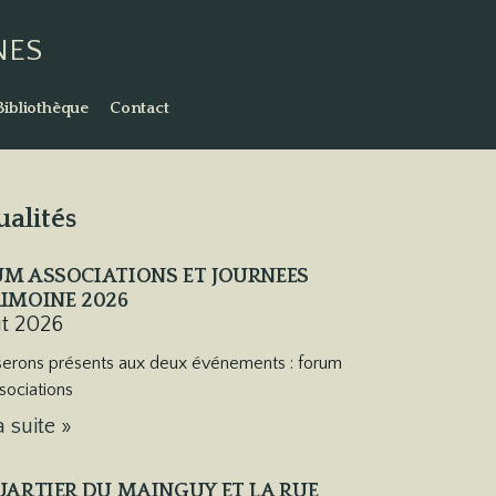
NES
Bibliothèque
Contact
ualités
M ASSOCIATIONS ET JOURNEES
IMOINE 2026
ût 2026
erons présents aux deux événements : forum
sociations
a suite »
UARTIER DU MAINGUY ET LA RUE