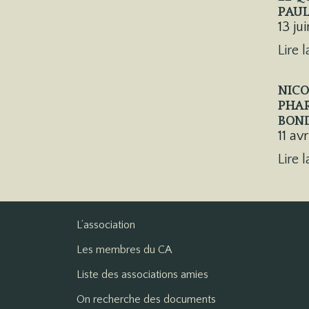
PAUL
13 ju
Lire l
NICO
PHAR
BON
11 av
Lire l
L’association
Les membres du CA
Liste des associations amies
On recherche des documents