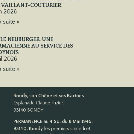
 VAILLANT-COUTURIER
in 2026
a suite »
LE NEUBURGER, UNE
MACIENNE AU SERVICE DES
DYNOIS
ril 2026
a suite »
Bondy, son Chêne et ses Racines
Esplanade Claude Fuzier,
93140 BONDY
PERMANENCE
au
4 Sq. du 8 Mai 1945,
93140, Bondy
les premiers samedi et