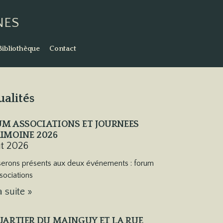
NES
Bibliothèque
Contact
ualités
M ASSOCIATIONS ET JOURNEES
IMOINE 2026
ût 2026
erons présents aux deux événements : forum
sociations
a suite »
UARTIER DU MAINGUY ET LA RUE