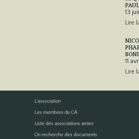
PAUL
13 ju
Lire l
NICO
PHAR
BON
11 av
Lire l
L’association
Les membres du CA
Liste des associations amies
On recherche des documents